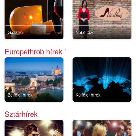
Gasztro
Női öltöző
Europethrob hírek '
Belföldi hírek
Külföldi hírek
Sztárhírek