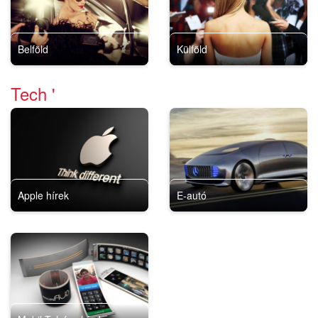
Belföld
Külföld
Tech '
Apple hírek
E-autó